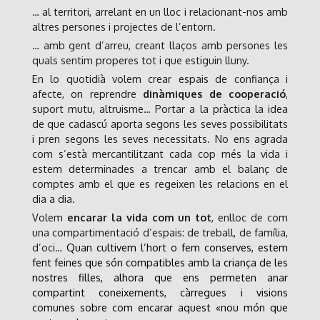
… al territori, arrelant en un lloc i relacionant-nos amb
altres persones i projectes de l’entorn.
… amb gent d’arreu, creant llaços amb persones les
quals sentim properes tot i que estiguin lluny.
En lo quotidià volem crear espais de confiança i
afecte, on reprendre
dinàmiques d
e
cooperació
,
suport mutu, altruisme… Portar a la pràctica la idea
de que cadascú aporta segons les seves possibilitats
i pren segons les seves necessitats. No ens agrada
com s’està mercantilitzant cada cop més la vida i
estem determinades a trencar amb el balanç de
comptes amb el que es regeixen les relacions en el
dia a dia.
Volem
encarar la vida com un tot
, enlloc de com
una compartimentació d’espais: de treball, de família,
d’oci…
Quan cultivem l’hort o fem conserves, estem
fent feines que són compatibles amb la criança de les
nostres filles, alhora que ens permeten anar
compartint coneixements, càrregues i visions
comunes sobre com encarar aquest «nou món que