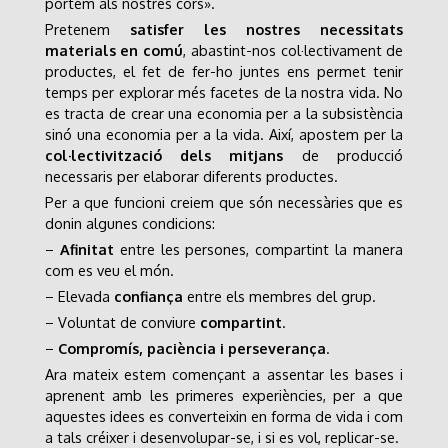
portem als nostres cors».
Pretenem
s
atisfer les nostr
e
s necessitats
materials
en
comú
, abastint-nos col·lectivament de
productes, el fet de fer-ho juntes ens permet tenir
temps per explorar més facetes de la nostra vida. No
es tracta de crear una economia per a la subsistència
sinó una economia per a la vida. Així, apostem per la
col·lectivització dels mitjans
de producció
necessaris per elaborar diferents productes.
Per a que funcioni creiem que són necessàries
que es
donin algunes
condicions:
–
A
finitat
entre les persones, compartint la manera
com es veu el món.
– Elevada
confiança
entre els membres del grup.
– Voluntat de conviure
compartint
.
–
Compromís, paciència i perseverança
.
Ara mateix estem començant a assentar les bases i
aprenent amb les primeres experiències, per a que
aquestes idees es converteixin en forma de vida i com
a tals créixer i desenvolupar-se, i si es vol, replicar-se.